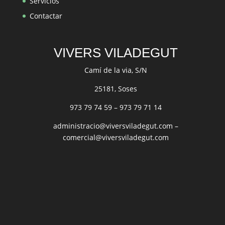
Servicios
Contactar
VIVERS VILADEGUT
Camí de la via, S/N
25181, Soses
973 79 74 59
–
973 79 71 14
administracio@viversviladegut.com
–
comercial@viversviladegut.com