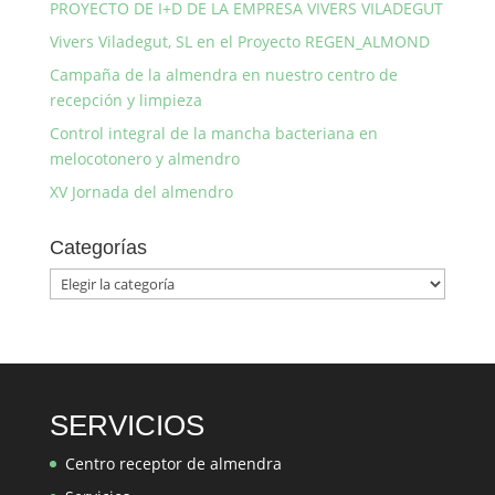
PROYECTO DE I+D DE LA EMPRESA VIVERS VILADEGUT
Vivers Viladegut, SL en el Proyecto REGEN_ALMOND
Campaña de la almendra en nuestro centro de
recepción y limpieza
Control integral de la mancha bacteriana en
melocotonero y almendro
XV Jornada del almendro
Categorías
Categorías
SERVICIOS
Centro receptor de almendra