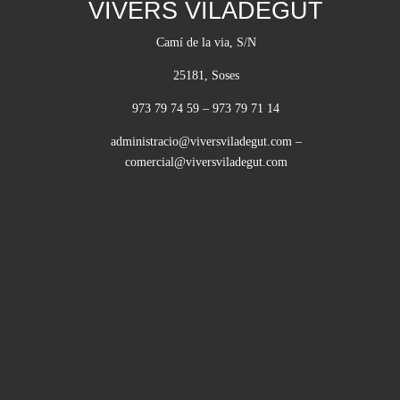
VIVERS VILADEGUT
Camí de la via, S/N
25181, Soses
973 79 74 59
–
973 79 71 14
administracio@viversviladegut.com
–
comercial@viversviladegut.com