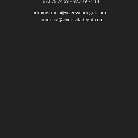
973 79 74 59
–
973 79 71 14
administracio@viversviladegut.com
–
comercial@viversviladegut.com