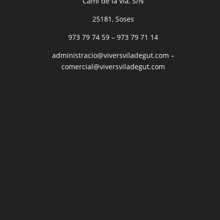
Camí de la via, S/N
25181, Soses
973 79 74 59
–
973 79 71 14
administracio@viversviladegut.com
–
comercial@viversviladegut.com